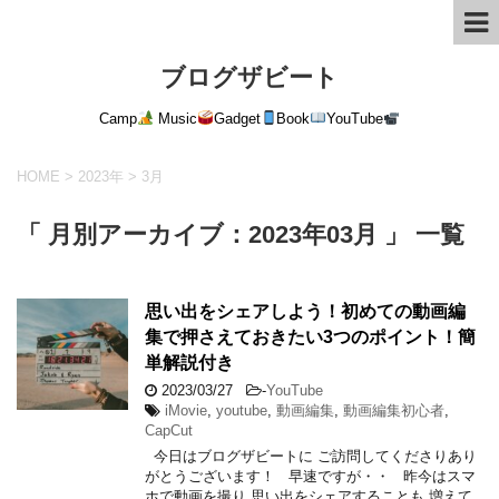
ブログザビート
Camp
Music
Gadget
Book
YouTube
HOME
>
2023年
>
3月
「 月別アーカイブ：2023年03月 」 一覧
思い出をシェアしよう！初めての動画編
集で押さえておきたい3つのポイント！簡
単解説付き
2023/03/27
-
YouTube
iMovie
,
youtube
,
動画編集
,
動画編集初心者
,
CapCut
今日はブログザビートに ご訪問してくださりあり
がとうございます！ 早速ですが・・ 昨今はスマ
ホで動画を撮り 思い出をシェアすることも 増えて