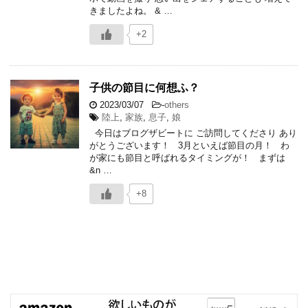
きましたよね。 & …
+2
子供の節目に何想ふ？
2023/03/07
-
others
陸上
,
家族
,
息子
,
娘
今日はブログザビートに ご訪問してくださり あり
がとうございます！ 3月といえば節目の月！ わ
が家にも節目と呼ばれるタイミングが！ まずは
&n …
+8