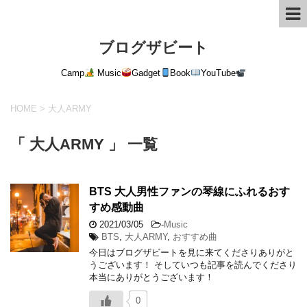
ブログザビート
Camp
Music
Gadget
Book
YouTube
HOME
>
大人ARMY
「 大人ARMY 」 一覧
BTS 大人男性ファンの琴線にふれるおす
すめ感動曲
2021/03/05
-
Music
BTS
,
大人ARMY
,
おすすめ曲
今日はブログザビートを見に来てくださりありがと
うございます！ そしていつも記事を読んでくださり
本当にありがとうございます！
0