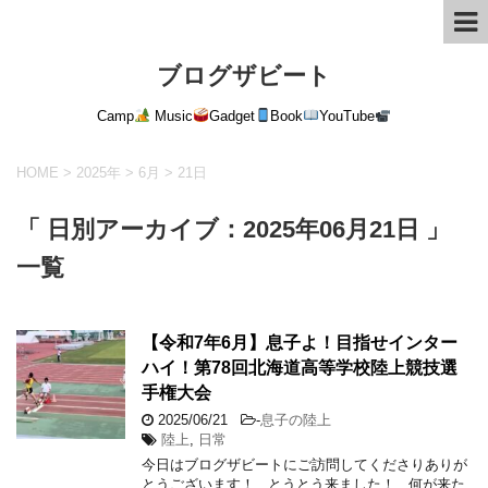
ブログザビート
Camp
Music
Gadget
Book
YouTube
HOME
>
2025年
>
6月
>
21日
「 日別アーカイブ：2025年06月21日 」
一覧
【令和7年6月】息子よ！目指せインター
ハイ！第78回北海道高等学校陸上競技選
手権大会
2025/06/21
-
息子の陸上
陸上
,
日常
今日はブログザビートにご訪問してくださりありが
とうございます！ とうとう来ました！ 何が来た