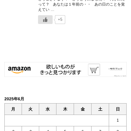
って？ あなたは１年前の・・ あの日のことを覚
えてい …
+5
2025年6月
月
火
水
木
金
土
日
1