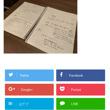
Twitter
Facebook
Google+
Pocket
B!
はてブ
LINE