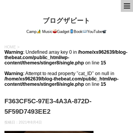
ブログザビート
Camp
Music
Gadget
Book
YouTube
HOME
>
Warning
: Undefined array key 0 in
/home/xs962639/blog-
thebeat.com/public_html/wp-
content/themes/stinger8/single.php
on line
15
Warning
: Attempt to read property "cat_ID" on null in
/home/xs962639/blog-thebeat.com/public_html/wp-
content/themes/stinger8/single.php
on line
15
F363CF5C-97E3-4A3A-872D-
5F59D7493EE2
投稿日：
2021年8月4日