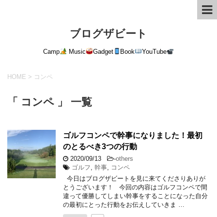
ブログザビート
Camp
Music
Gadget
Book
YouTube
HOME
>
コンペ
「 コンペ 」 一覧
ゴルフコンペで幹事になりました！最初
のとるべき3つの行動
2020/09/13
-
others
ゴルフ
,
幹事
,
コンペ
今日はブログザビートを見に来てくださりありが
とうございます！ 今回の内容はゴルフコンペで間
違って優勝してしまい幹事をすることになった自分
の最初にとった行動をお伝えしていきま …