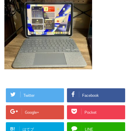
Twitter
Facebook
Google+
Pocket
B!
はてブ
LINE