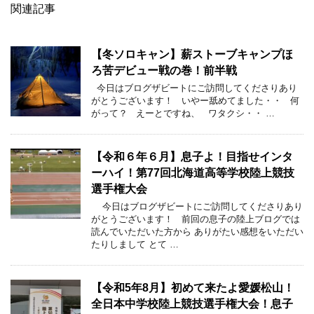
関連記事
【冬ソロキャン】薪ストーブキャンプほ
ろ苦デビュー戦の巻！前半戦
今日はブログザビートにご訪問してくださりあり
がとうございます！ いやー舐めてました・・ 何
がって？ えーとですね、 ワタクシ・・ …
【令和６年６月】息子よ！目指せインタ
ーハイ！第77回北海道高等学校陸上競技
選手権大会
今日はブログザビートにご訪問してくださりあり
がとうございます！ 前回の息子の陸上ブログでは
読んでいただいた方から ありがたい感想をいただい
たりしまして とて …
【令和5年8月】初めて来たよ愛媛松山！
全日本中学校陸上競技選手権大会！息子