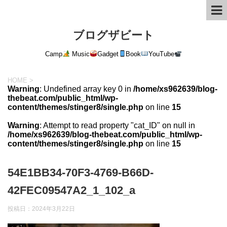
ブログザビート
Camp
Music
Gadget
Book
YouTube
HOME
>
Warning
: Undefined array key 0 in
/home/xs962639/blog-
thebeat.com/public_html/wp-
content/themes/stinger8/single.php
on line
15
Warning
: Attempt to read property "cat_ID" on null in
/home/xs962639/blog-thebeat.com/public_html/wp-
content/themes/stinger8/single.php
on line
15
54E1BB34-70F3-4769-B66D-
42FEC09547A2_1_102_a
投稿日：
2024年3月22日