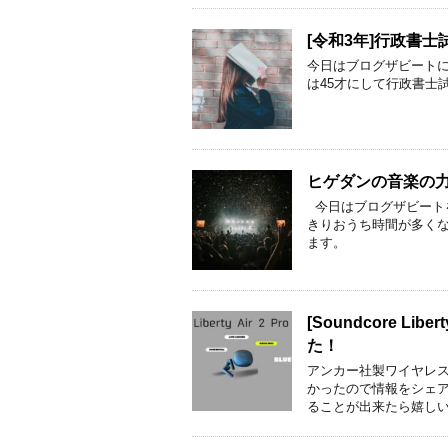
[令和3年]行政書
今日はブログザビート
は45才にして行政書士
ヒゲダンの音楽の
今日はブログザビート
きりおうち時間が多く
ます。
[Soundcore L
た！
アンカー社製ワイヤレスイヤホ
かったので情報をシェ
ることが出来たら嬉し