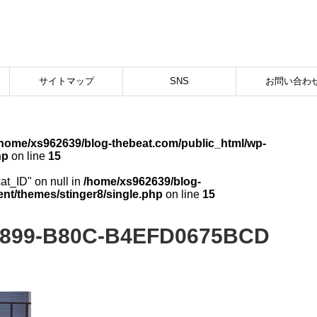
サイトマップ
SNS
お問い合わ
/home/xs962639/blog-thebeat.com/public_html/wp-
hp
on line
15
cat_ID" on null in
/home/xs962639/blog-
nt/themes/stinger8/single.php
on line
15
4899-B80C-B4EFD0675BCD