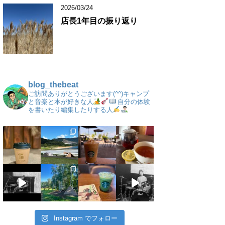
2026/03/24
店長1年目の振り返り
blog_thebeat
ご訪問ありがとうございます(^^)キャンプ
と音楽と本が好きな人
自分の体験
を書いたり編集したりする人
Instagram でフォロー