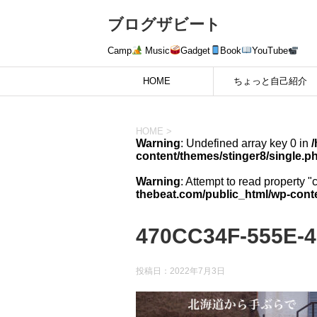
ブログザビート
Camp
Music
Gadget
Book
YouTube
HOME
ちょっと自己紹介
HOME
>
Warning
: Undefined array key 0 in
content/themes/stinger8/single.p
Warning
: Attempt to read property "
thebeat.com/public_html/wp-conte
470CC34F-555E-
投稿日：
2022年7月3日