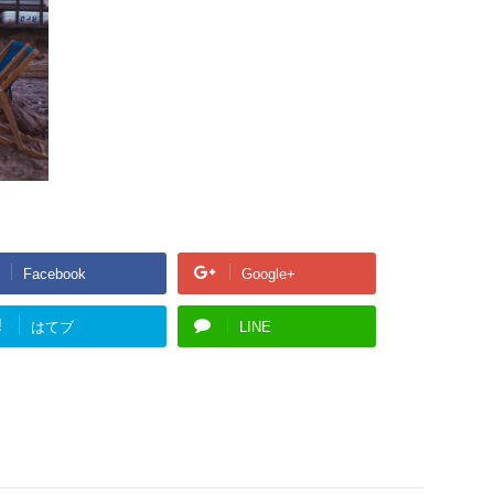
Facebook
Google+
!
はてブ
LINE