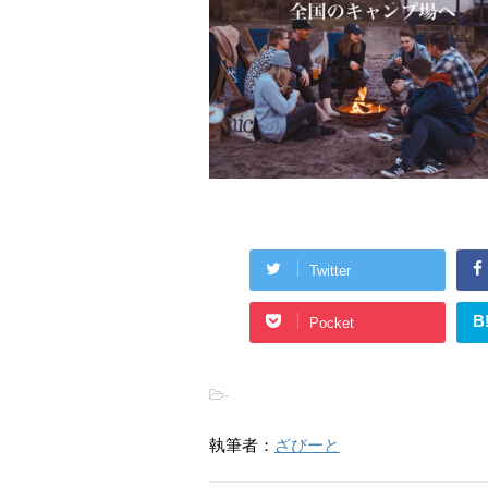
Twitter
B
Pocket
-
執筆者：
ざびーと