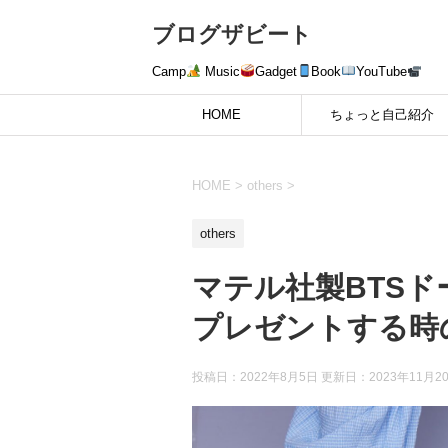
ブログザビート
Camp
Music
Gadget
Book
YouTube
HOME
ちょっと自己紹介
HOME
>
others
>
others
マテル社製BTS
プレゼントする時の
投稿日：2022年8月5日 更新日：
2023年11月2