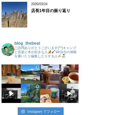
2026/03/24
店長1年目の振り返り
blog_thebeat
ご訪問ありがとうございます(^^)キャンプ
と音楽と本が好きな人
自分の体験
を書いたり編集したりする人
Instagram でフォロー