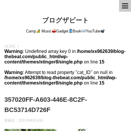
ブログザビート
Camp
Music
Gadget
Book
YouTube
HOME
>
Warning
: Undefined array key 0 in
/home/xs962639/blog-
thebeat.com/public_html/wp-
content/themes/stinger8/single.php
on line
15
Warning
: Attempt to read property "cat_ID" on null in
/home/xs962639/blog-thebeat.com/public_html/wp-
content/themes/stinger8/single.php
on line
15
357020FF-A603-446E-8C2F-
BC53714D726F
投稿日：
2021年8月14日