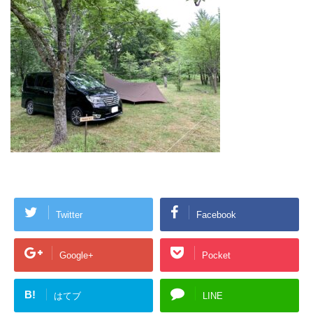
Twitter
Facebook
Google+
Pocket
B!
はてブ
LINE