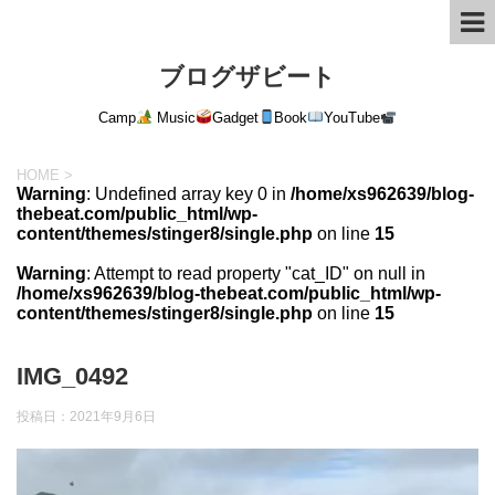
ブログザビート
Camp
Music
Gadget
Book
YouTube
HOME
>
Warning
: Undefined array key 0 in
/home/xs962639/blog-
thebeat.com/public_html/wp-
content/themes/stinger8/single.php
on line
15
Warning
: Attempt to read property "cat_ID" on null in
/home/xs962639/blog-thebeat.com/public_html/wp-
content/themes/stinger8/single.php
on line
15
IMG_0492
投稿日：
2021年9月6日
動
画