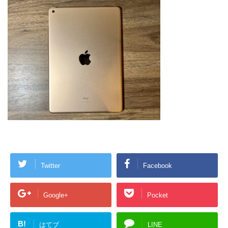
Twitter
Facebook
Google+
Pocket
B!
はてブ
LINE