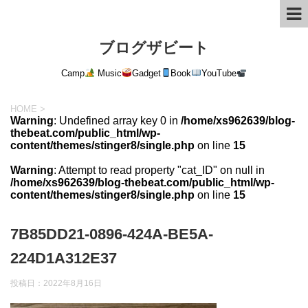
ブログザビート
Camp
Music
Gadget
Book
YouTube
HOME
>
Warning
: Undefined array key 0 in
/home/xs962639/blog-
thebeat.com/public_html/wp-
content/themes/stinger8/single.php
on line
15
Warning
: Attempt to read property "cat_ID" on null in
/home/xs962639/blog-thebeat.com/public_html/wp-
content/themes/stinger8/single.php
on line
15
7B85DD21-0896-424A-BE5A-
224D1A312E37
投稿日：
2022年8月16日