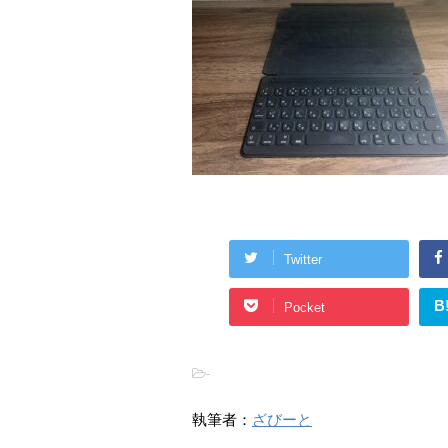
Twitter
B
Pocket
-
執筆者：
ざびーと