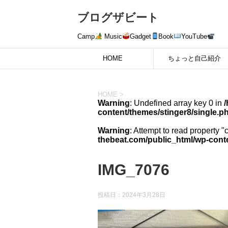
ブログザビート
Camp
Music
Gadget
Book
YouTube
HOME
ちょっと自己紹介
HOME
>
Warning
: Undefined array key 0 in
content/themes/stinger8/single.p
Warning
: Attempt to read property "
thebeat.com/public_html/wp-conte
IMG_7076
投稿日：
2024年3月28日