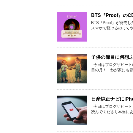
BTS『Proof』
BTS『Proof』が発
スマホで聴けるのって
子供の節目に何想
今日はブログザビートに
目の月！ わが家にも節
日産純正ナビにiPho
今日はブログザビート
読んでくださり本当に