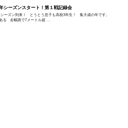
3年シーズンスタート！第１戦記録会
シーズン到来！ とうとう息子も高校3年生！ 集大成の年です。
る 走幅跳で7メートル超 …