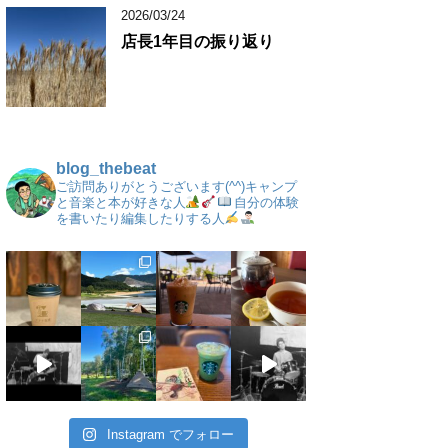
2026/03/24
店長1年目の振り返り
blog_thebeat
ご訪問ありがとうございます(^^)キャンプ
と音楽と本が好きな人
自分の体験
を書いたり編集したりする人
Instagram でフォロー