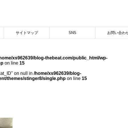
サイトマップ
SNS
お問い合わ
/home/xs962639/blog-thebeat.com/public_html/wp-
hp
on line
15
cat_ID" on null in
/home/xs962639/blog-
nt/themes/stinger8/single.php
on line
15