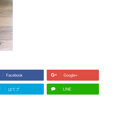
Facebook
Google+
!
はてブ
LINE