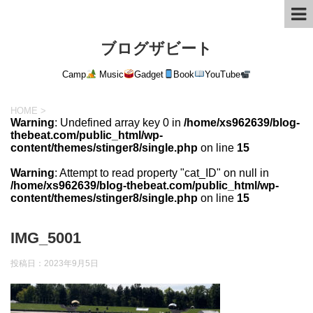
ブログザビート
Camp
Music
Gadget
Book
YouTube
HOME
>
Warning
: Undefined array key 0 in
/home/xs962639/blog-
thebeat.com/public_html/wp-
content/themes/stinger8/single.php
on line
15
Warning
: Attempt to read property "cat_ID" on null in
/home/xs962639/blog-thebeat.com/public_html/wp-
content/themes/stinger8/single.php
on line
15
IMG_5001
投稿日：
2023年9月5日