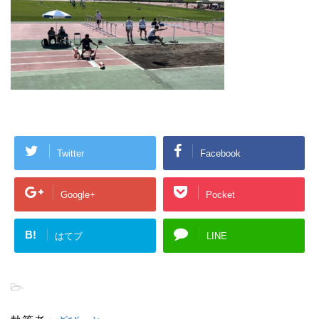
Twitter
Facebook
Google+
Pocket
B!
はてブ
LINE
-