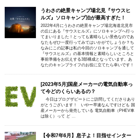
うわさの絶景キャンプ場北見『サウスヒ
ルズ』ソロキャンプ泊が最高すぎた！
2022年4月にうわさの絶景キャンプ場北海道北見市
の丘にある『サウスヒルズ』にソロキャンプへ行っ
てまいりました！とっても素晴らしい景色なのであ
なたもぜひ一度行ってみてはいかがでしょうか？ち
なみにこの記事は私の今回のソロキャンプを通して
『サウスヒルズ』の基本情報と素晴らしいところと
事前準備をお伝えする3部構成となっています。あ
なたのキャンプライフのお役に立てたら幸いです！
[2023年5月]国産メーカーの電気自動車っ
て今どのくらいあるの？
今日はブログザビートにご訪問してくださりあり
がとうございます！ いやー早速なんですけども 国
産メーカーから発売している 電気自動車（PHEV車
は除く）って ど …
【令和7年6月】息子よ！目指せインター