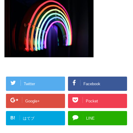
Twitter
Facebook
Google+
Pocket
B!
はてブ
LINE