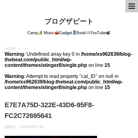
ブログザビート
Camp
Music
Gadget
Book
YouTube
HOME
>
Warning
: Undefined array key 0 in
/home/xs962639/blog-
thebeat.com/public_html/wp-
content/themes/stinger8/single.php
on line
15
Warning
: Attempt to read property "cat_ID" on null in
/home/xs962639/blog-thebeat.com/public_html/wp-
content/themes/stinger8/single.php
on line
15
E7E7A75D-322E-43D6-95F8-
FC2C72695641
投稿日：
2020年8月1日