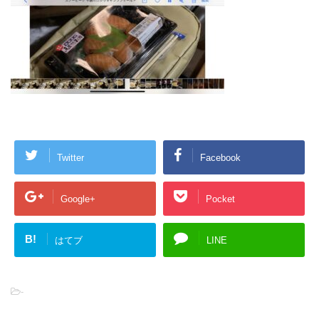
Twitter
Facebook
Google+
Pocket
B!
はてブ
LINE
-