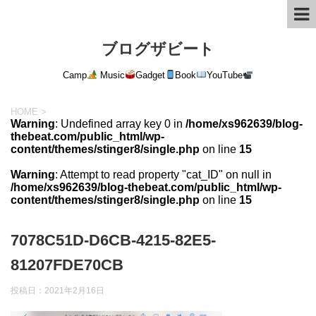
ブログザビート
Camp
Music
Gadget
Book
YouTube
HOME
>
Warning
: Undefined array key 0 in
/home/xs962639/blog-
thebeat.com/public_html/wp-
content/themes/stinger8/single.php
on line
15
Warning
: Attempt to read property "cat_ID" on null in
/home/xs962639/blog-thebeat.com/public_html/wp-
content/themes/stinger8/single.php
on line
15
7078C51D-D6CB-4215-82E5-
81207FDE70CB
投稿日：
2021年2月16日