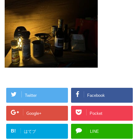
Twitter
Facebook
Google+
Pocket
B!
はてブ
LINE