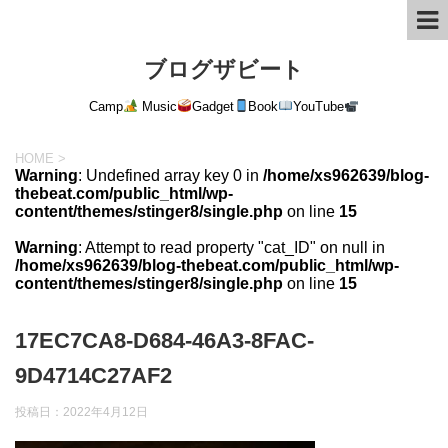
ブログザビート
Camp
Music
Gadget
Book
YouTube
HOME
>
Warning
: Undefined array key 0 in
/home/xs962639/blog-
thebeat.com/public_html/wp-
content/themes/stinger8/single.php
on line
15
Warning
: Attempt to read property "cat_ID" on null in
/home/xs962639/blog-thebeat.com/public_html/wp-
content/themes/stinger8/single.php
on line
15
17EC7CA8-D684-46A3-8FAC-
9D4714C27AF2
投稿日：
2022年4月12日