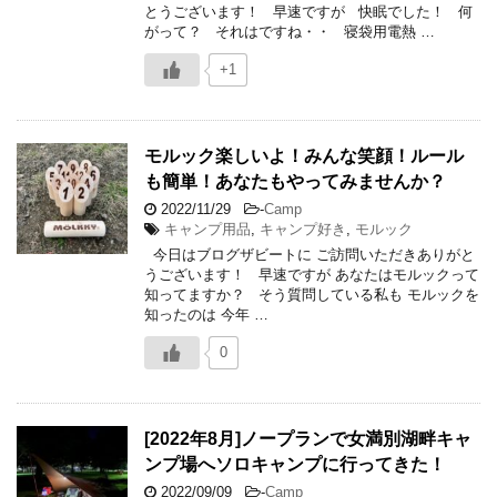
とうございます！ 早速ですが 快眠でした！ 何
がって？ それはですね・・ 寝袋用電熱 …
+1
モルック楽しいよ！みんな笑顔！ルール
も簡単！あなたもやってみませんか？
2022/11/29
-
Camp
キャンプ用品
,
キャンプ好き
,
モルック
今日はブログザビートに ご訪問いただきありがと
うございます！ 早速ですが あなたはモルックって
知ってますか？ そう質問している私も モルックを
知ったのは 今年 …
0
[2022年8月]ノープランで女満別湖畔キャ
ンプ場へソロキャンプに行ってきた！
2022/09/09
-
Camp