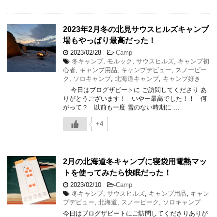
2023年2月冬の北見サウスヒルズキャンプ
場もやっぱり最高だった！
2023/02/28
-
Camp
冬キャンプ
,
モルック
,
サウスヒルズ
,
キャンプ初
心者
,
キャンプ用品
,
キャンプデビュー
,
スノーピー
ク
,
ソロキャンプ
,
北海道キャンプ
,
キャンプ好き
今日はブログザビートに ご訪問してくださり あ
りがとうございます！ いやー最高でした！！ 何
がって？ 以前も一度 雪のない時期に …
+4
2月の北海道冬キャンプに寝袋用電熱マッ
トを使ってみたら快眠だった！
2023/02/10
-
Camp
冬キャンプ
,
サウスヒルズ
,
キャンプ用品
,
キャン
プデビュー
,
北海道
,
スノーピーク
,
ソロキャンプ
今日はブログザビートにご訪問してくださりありが