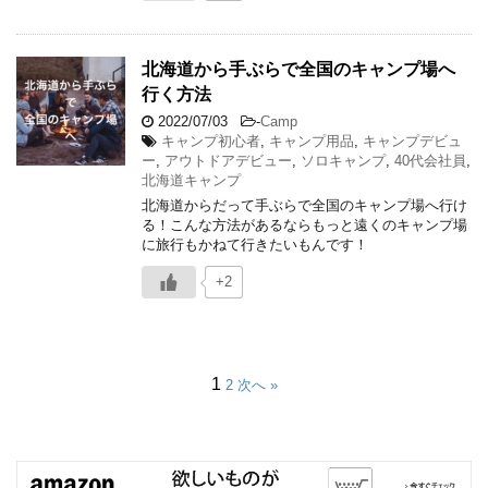
北海道から手ぶらで全国のキャンプ場へ
行く方法
2022/07/03
-
Camp
キャンプ初心者
,
キャンプ用品
,
キャンプデビュ
ー
,
アウトドアデビュー
,
ソロキャンプ
,
40代会社員
,
北海道キャンプ
北海道からだって手ぶらで全国のキャンプ場へ行け
る！こんな方法があるならもっと遠くのキャンプ場
に旅行もかねて行きたいもんです！
+2
1
2
次へ »