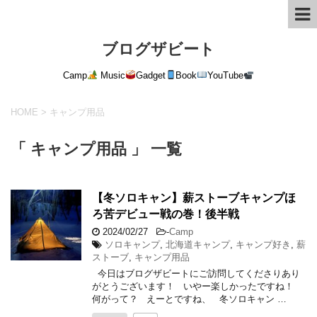
ブログザビート
Camp
Music
Gadget
Book
YouTube
HOME
>
キャンプ用品
「 キャンプ用品 」 一覧
【冬ソロキャン】薪ストーブキャンプほ
ろ苦デビュー戦の巻！後半戦
2024/02/27
-
Camp
ソロキャンプ
,
北海道キャンプ
,
キャンプ好き
,
薪
ストーブ
,
キャンプ用品
今日はブログザビートにご訪問してくださりあり
がとうございます！ いやー楽しかったですね！
何がって？ えーとですね、 冬ソロキャン …