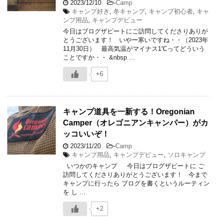
2023/12/10
-
Camp
キャンプ好き
,
冬キャンプ
,
キャンプ初心者
,
キャ
ンプ用品
,
キャンプデビュー
今日はブログザビートにご訪問してくださりありが
とうございます！ いやー寒いですね・・（2023年
11月30日） 最高気温がマイナス1℃ってどういう
ことですか・・ &nbsp …
+6
キャンプ道具を一新する！Oregonian
Camper（オレゴニアンキャンパー）がカ
ッコいいぞ！
2023/11/20
-
Camp
キャンプ用品
,
キャンプデビュー
,
ソロキャンプ
いつかのキャンプ 今日はブログザビートに ご
訪問してくださりありがとうございます！ 今まで
キャンプに行ったら ブログを書くというルーティン
を し …
+2