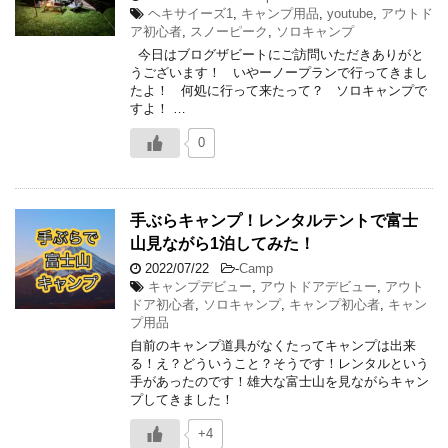
ヘキサイーズ1
,
キャンプ用品
,
youtube
,
アウトド
ア初心者
,
スノーピーク
,
ソロキャンプ
今日はブログザビートにご訪問いただきありがと
うございます！ いやーノープランで行ってきまし
たよ！ 何処に行って来たって？ ソロキャンプで
すよ！ …
0
手ぶらキャンプ！レンタルテントで富士
山見ながら1泊してみた！
2022/07/22
-
Camp
キャンプデビュー
,
アウトドアデビュー
,
アウト
ドア初心者
,
ソロキャンプ
,
キャンプ初心者
,
キャン
プ用品
自前のキャンプ道具がなくたってキャンプは出来
る！え？どういうこと？そうです！レンタルという
手があったのです！雄大な富士山を見ながらキャン
プしてきました！
+4