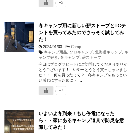
+3
冬キャンプ用に新しい薪ストーブとTCテ
ントを買ってみたのでさっそく試してみ
た！
2024/01/03
-
Camp
キャンプ用品
,
ソロキャンプ
,
北海道キャンプ
,
キ
ャンプ好き
,
冬キャンプ
,
薪ストーブ
今日はブログザビートにご訪問してくださりありが
とうございます！ いやーとうとう買っちゃいまし
た・・ 何を買ったって？ 冬キャンプをもっとい
い感じにするために・ …
+7
いよいよ冬到来！もし停電になった
ら・・家にあるキャンプ道具で防災を意
識してみた！