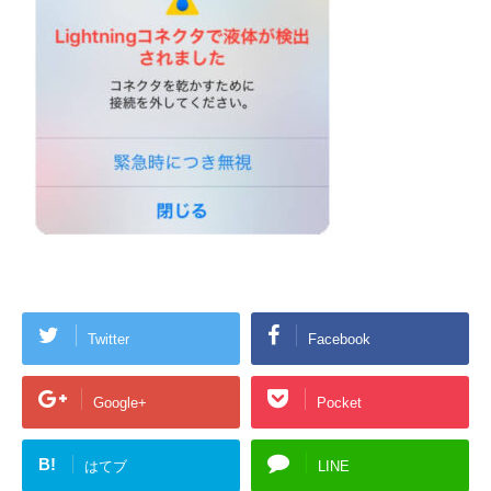
Twitter
Facebook
Google+
Pocket
B!
はてブ
LINE