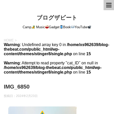
ブログザビート
Camp
Music
Gadget
Book
YouTube
HOME
>
Warning
: Undefined array key 0 in
/home/xs962639/blog-
thebeat.com/public_html/wp-
content/themes/stinger8/single.php
on line
15
Warning
: Attempt to read property "cat_ID" on null in
/home/xs962639/blog-thebeat.com/public_html/wp-
content/themes/stinger8/single.php
on line
15
IMG_6850
投稿日：
2024年2月23日