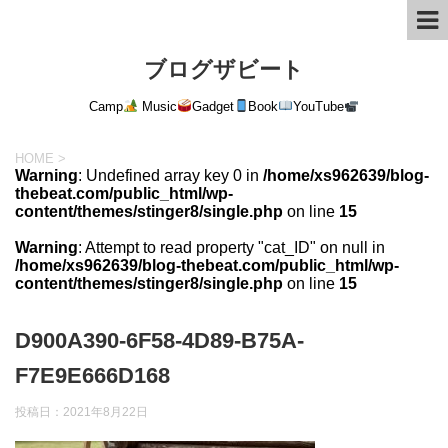
ブログザビート
Camp
Music
Gadget
Book
YouTube
HOME
>
Warning
: Undefined array key 0 in
/home/xs962639/blog-
thebeat.com/public_html/wp-
content/themes/stinger8/single.php
on line
15
Warning
: Attempt to read property "cat_ID" on null in
/home/xs962639/blog-thebeat.com/public_html/wp-
content/themes/stinger8/single.php
on line
15
D900A390-6F58-4D89-B75A-
F7E9E666D168
投稿日：
2021年8月22日