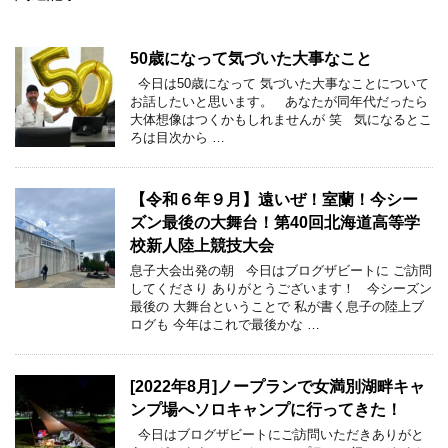
50歳になって気づいた大事なこと
今日は50歳になって 気づいた大事なことについて
お話したいと思います。 あなたが同年代だったら
大体想像はつくかもしれませんが 笑 気になるとこ
ろは目次から …
【令和６年９月】遠いぜ！室蘭！今シー
ズン最後の大舞台！第40回北海道高等学
校新人陸上競技大会
息子大会出発の朝 今日はブログザビートに ご訪問
してくださり ありがとうございます！ 今シーズン
最後の 大舞台ということで 私が書く息子の陸上ブ
ログも 今年はこれで最後かな …
[2022年8月]ノープランで女満別湖畔キャ
ンプ場へソロキャンプに行ってきた！
今日はブログザビートにご訪問いただきありがと