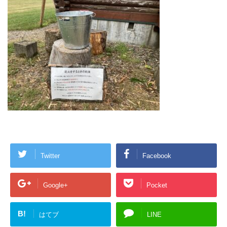
Twitter
Facebook
Google+
Pocket
B!
はてブ
LINE