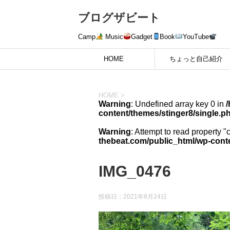
ブログザビート
Camp
Music
Gadget
Book
YouTube
HOME
ちょっと自己紹介
HOME
>
Warning
: Undefined array key 0 in
content/themes/stinger8/single.p
Warning
: Attempt to read property "
thebeat.com/public_html/wp-conte
IMG_0476
投稿日：
2021年8月24日
動
画