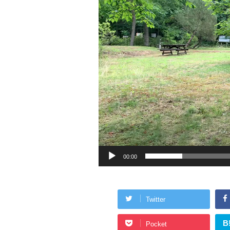
プ
レ
ー
ヤ
ー
00:00
Twitter
B
Pocket