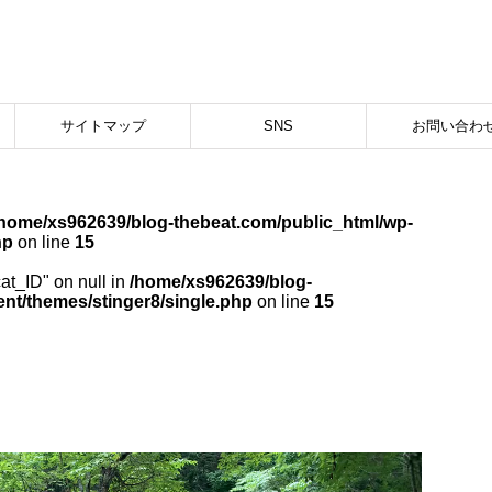
サイトマップ
SNS
お問い合わ
/home/xs962639/blog-thebeat.com/public_html/wp-
hp
on line
15
cat_ID" on null in
/home/xs962639/blog-
nt/themes/stinger8/single.php
on line
15