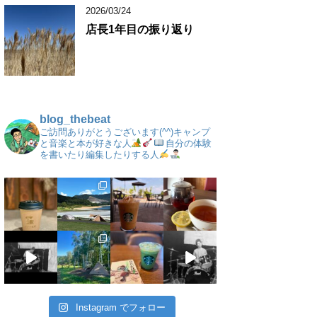
2026/03/24
店長1年目の振り返り
blog_thebeat
ご訪問ありがとうございます(^^)キャンプ
と音楽と本が好きな人
自分の体験
を書いたり編集したりする人
Instagram でフォロー