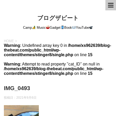
ブログザビート
Camp
Music
Gadget
Book
YouTube
HOME
>
Warning
: Undefined array key 0 in
/home/xs962639/blog-
thebeat.com/public_html/wp-
content/themes/stinger8/single.php
on line
15
Warning
: Attempt to read property "cat_ID" on null in
/home/xs962639/blog-thebeat.com/public_html/wp-
content/themes/stinger8/single.php
on line
15
IMG_0493
投稿日：
2021年9月6日
動
画