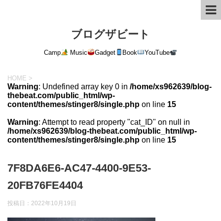
ブログザビート
Camp
Music
Gadget
Book
YouTube
HOME
>
Warning
: Undefined array key 0 in
/home/xs962639/blog-
thebeat.com/public_html/wp-
content/themes/stinger8/single.php
on line
15
Warning
: Attempt to read property "cat_ID" on null in
/home/xs962639/blog-thebeat.com/public_html/wp-
content/themes/stinger8/single.php
on line
15
7F8DA6E6-AC47-4400-9E53-
20FB76FE4404
投稿日：
2022年10月19日