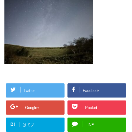
Twitter
Facebook
Google+
Pocket
B!
はてブ
LINE