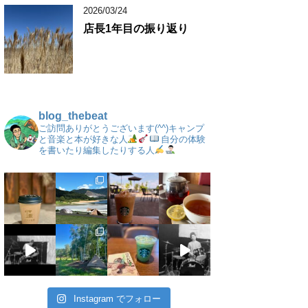
2026/03/24
店長1年目の振り返り
blog_thebeat
ご訪問ありがとうございます(^^)キャンプ
と音楽と本が好きな人
自分の体験
を書いたり編集したりする人
Instagram でフォロー