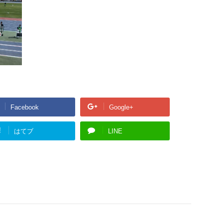
Facebook
Google+
!
はてブ
LINE