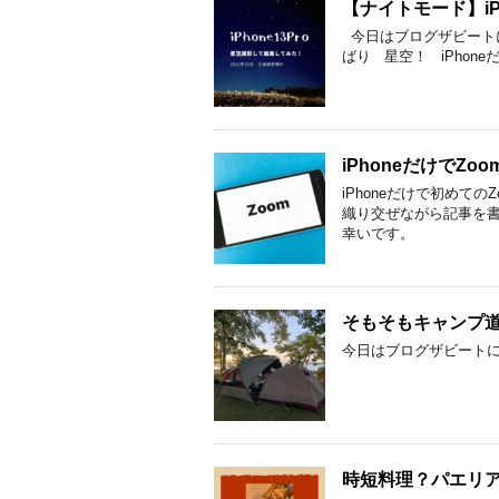
【ナイトモード】iP
今日はブログザビート
ばり 星空！ iPhon
iPhoneだけでZ
iPhoneだけで初めて
織り交ぜながら記事を書き
幸いです。
そもそもキャンプ
今日はブログザビートに
時短料理？パエリ