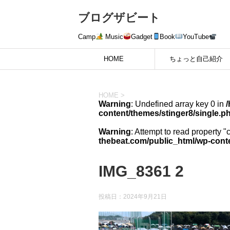
ブログザビート
Camp
Music
Gadget
Book
YouTube
HOME
ちょっと自己紹介
HOME
>
Warning
: Undefined array key 0 in
content/themes/stinger8/single.p
Warning
: Attempt to read property "
thebeat.com/public_html/wp-conte
IMG_8361 2
投稿日：
2024年9月21日