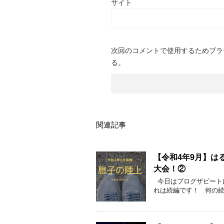
サイト
次回のコメントで使用するためブラ
る。
関連記事
【令和4年9月】は
大会！②
今日はブログザビート
れは続編です！ 何の続