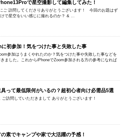
hone13Proで星空撮影して編集してみた！
にご 訪問してくださりありがとうございます！ 今回のお題はず
eだけで星空をいい感じに撮れるのか？ & …
oomに初参加！気をつけた事と失敗した事
のZoom参加はうまくやれたのか？気をつけた事や失敗した事などを
ました。これからiPhoneでZoom参加される方の参考になれば
道具って最低限何がいるの？超初心者向け必需品5選
 ご訪問していただきまして ありがとうございます！
アの素でキャンプや家で大活躍の予感！