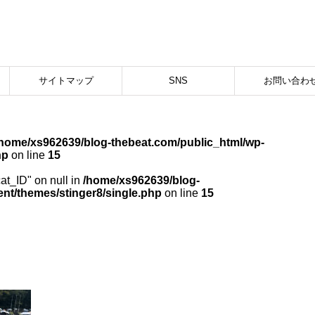
サイトマップ
SNS
お問い合わ
/home/xs962639/blog-thebeat.com/public_html/wp-
hp
on line
15
cat_ID" on null in
/home/xs962639/blog-
nt/themes/stinger8/single.php
on line
15