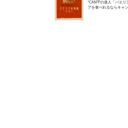
“CAN”Pの達人「パ
アを食べれるならキャ