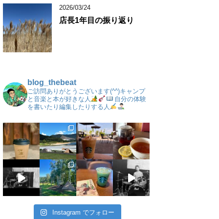
2026/03/24
店長1年目の振り返り
blog_thebeat
ご訪問ありがとうございます(^^)キャンプ
と音楽と本が好きな人
自分の体験
を書いたり編集したりする人
Instagram でフォロー