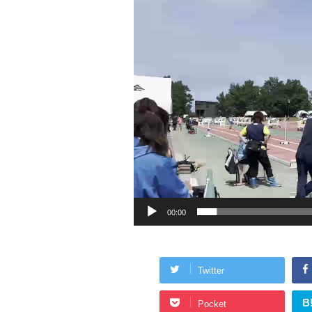
プ
レ
ー
ヤ
ー
00:00
Twitter
B
Pocket