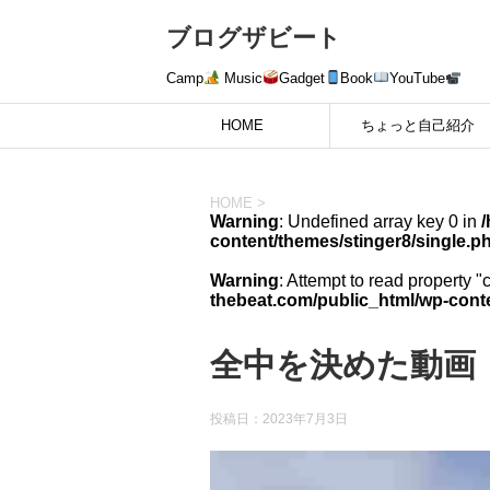
ブログザビート
Camp
Music
Gadget
Book
YouTube
HOME
ちょっと自己紹介
HOME
>
Warning
: Undefined array key 0 in
content/themes/stinger8/single.p
Warning
: Attempt to read property "
thebeat.com/public_html/wp-conte
全中を決めた動画
投稿日：
2023年7月3日
動
画