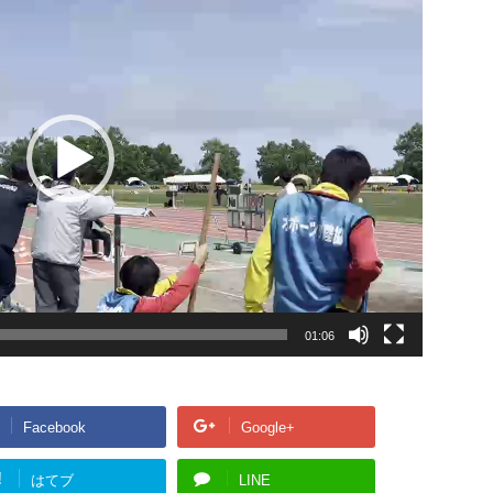
01:06
Facebook
Google+
!
はてブ
LINE