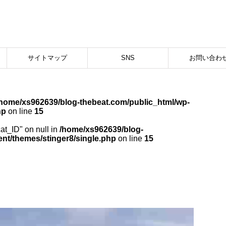
サイトマップ
SNS
お問い合わ
/home/xs962639/blog-thebeat.com/public_html/wp-
hp
on line
15
cat_ID" on null in
/home/xs962639/blog-
nt/themes/stinger8/single.php
on line
15