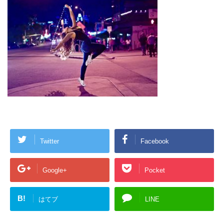
Twitter
Facebook
Google+
Pocket
B!
はてブ
LINE