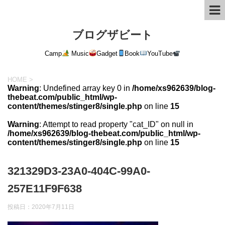
ブログザビート
Camp
Music
Gadget
Book
YouTube
HOME
>
Warning
: Undefined array key 0 in
/home/xs962639/blog-
thebeat.com/public_html/wp-
content/themes/stinger8/single.php
on line
15
Warning
: Attempt to read property "cat_ID" on null in
/home/xs962639/blog-thebeat.com/public_html/wp-
content/themes/stinger8/single.php
on line
15
321329D3-23A0-404C-99A0-
257E11F9F638
投稿日：
2020年7月11日