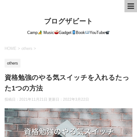
ブログザビート
Camp
Music
Gadget
Book
YouTube
HOME
>
others
>
others
資格勉強のやる気スイッチを入れるたっ
た1つの方法
投稿日：2021年11月21日 更新日：
2022年3月22日