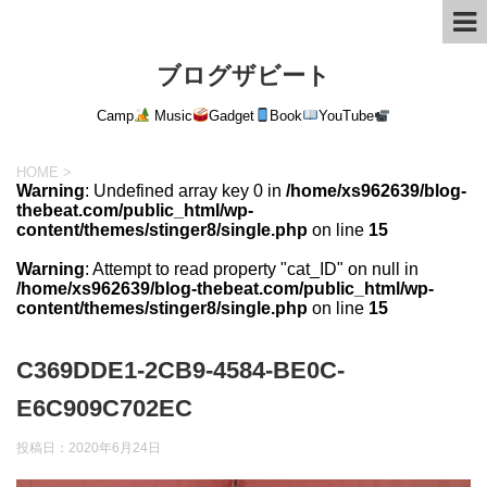
ブログザビート
Camp
Music
Gadget
Book
YouTube
HOME
>
Warning
: Undefined array key 0 in
/home/xs962639/blog-
thebeat.com/public_html/wp-
content/themes/stinger8/single.php
on line
15
Warning
: Attempt to read property "cat_ID" on null in
/home/xs962639/blog-thebeat.com/public_html/wp-
content/themes/stinger8/single.php
on line
15
C369DDE1-2CB9-4584-BE0C-
E6C909C702EC
投稿日：
2020年6月24日