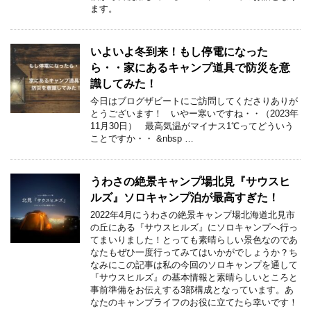
ます。
いよいよ冬到来！もし停電になった
ら・・家にあるキャンプ道具で防災を意
識してみた！
今日はブログザビートにご訪問してくださりありが
とうございます！ いやー寒いですね・・（2023年
11月30日） 最高気温がマイナス1℃ってどういう
ことですか・・ &nbsp …
うわさの絶景キャンプ場北見『サウスヒ
ルズ』ソロキャンプ泊が最高すぎた！
2022年4月にうわさの絶景キャンプ場北海道北見市
の丘にある『サウスヒルズ』にソロキャンプへ行っ
てまいりました！とっても素晴らしい景色なのであ
なたもぜひ一度行ってみてはいかがでしょうか？ち
なみにこの記事は私の今回のソロキャンプを通して
『サウスヒルズ』の基本情報と素晴らしいところと
事前準備をお伝えする3部構成となっています。あ
なたのキャンプライフのお役に立てたら幸いです！