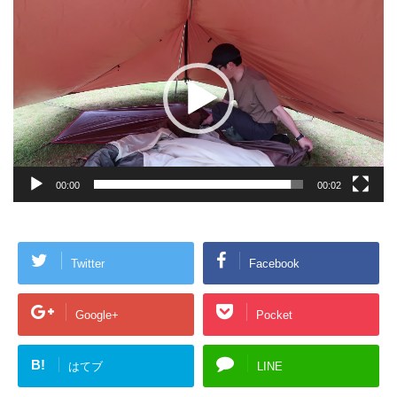
動
画
プ
レ
ー
ヤ
ー
00:00
00:02
Twitter
Facebook
Google+
Pocket
B!
はてブ
LINE