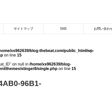
サイトマップ
SNS
お問い合わ
/home/xs962639/blog-thebeat.com/public_html/wp-
hp
on line
15
cat_ID" on null in
/home/xs962639/blog-
nt/themes/stinger8/single.php
on line
15
4AB0-96B1-