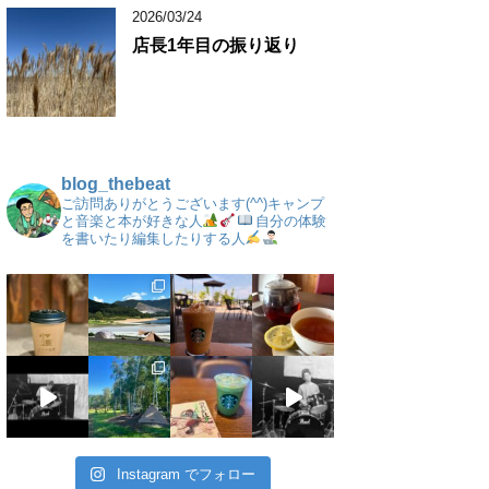
2026/03/24
店長1年目の振り返り
blog_thebeat
ご訪問ありがとうございます(^^)キャンプ
と音楽と本が好きな人
自分の体験
を書いたり編集したりする人
Instagram でフォロー