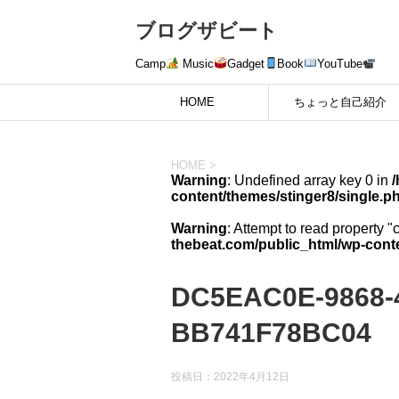
ブログザビート
Camp
Music
Gadget
Book
YouTube
HOME
ちょっと自己紹介
HOME
>
Warning
: Undefined array key 0 in
content/themes/stinger8/single.p
Warning
: Attempt to read property "
thebeat.com/public_html/wp-conte
DC5EAC0E-9868-
BB741F78BC04
投稿日：
2022年4月12日