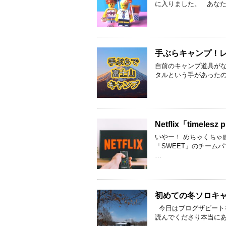
に入りました。 あなた
手ぶらキャンプ！
自前のキャンプ道具が
タルという手があった
Netflix「timele
いやー！ めちゃくちゃ
「SWEET」のチーム
…
初めての冬ソロキ
今日はブログザビート
読んでくださり本当に