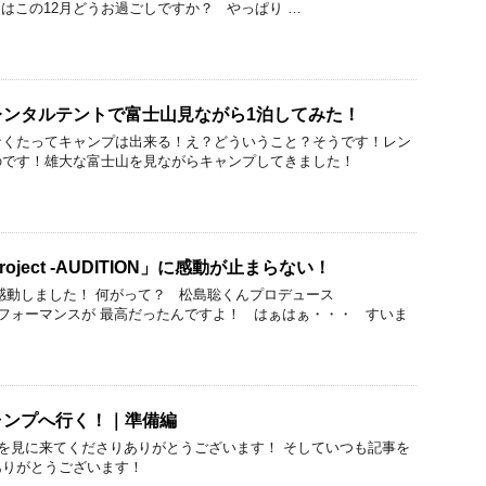
はこの12月どうお過ごしですか？ やっぱり …
レンタルテントで富士山見ながら1泊してみた！
なくたってキャンプは出来る！え？どういうこと？そうです！レン
のです！雄大な富士山を見ながらキャンプしてきました！
sz project -AUDITION」に感動が止まらない！
感動しました！ 何がって？ 松島聡くんプロデュース
パフォーマンスが 最高だったんですよ！ はぁはぁ・・・ すいま
ャンプへ行く！｜準備編
を見に来てくださりありがとうございます！ そしていつも記事を
ありがとうございます！