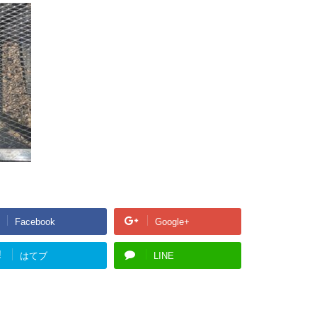
Facebook
Google+
!
はてブ
LINE