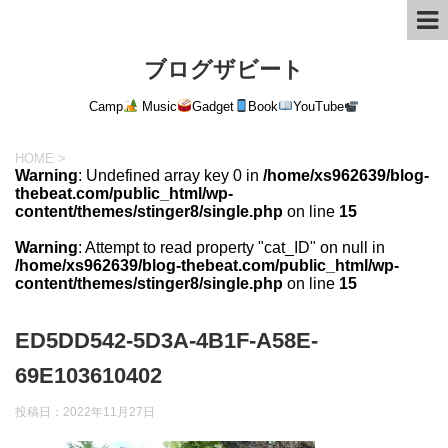
ブログザビート
Camp
Music
Gadget
Book
YouTube
HOME
>
Warning
: Undefined array key 0 in
/home/xs962639/blog-
thebeat.com/public_html/wp-
content/themes/stinger8/single.php
on line
15
Warning
: Attempt to read property "cat_ID" on null in
/home/xs962639/blog-thebeat.com/public_html/wp-
content/themes/stinger8/single.php
on line
15
ED5DD542-5D3A-4B1F-A58E-
69E103610402
投稿日：
2022年11月27日