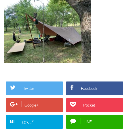
Twitter
Facebook
Google+
Pocket
B!
はてブ
LINE