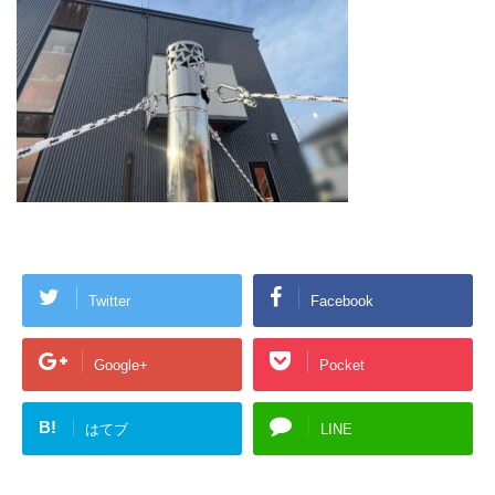
Twitter
Facebook
Google+
Pocket
B!
はてブ
LINE