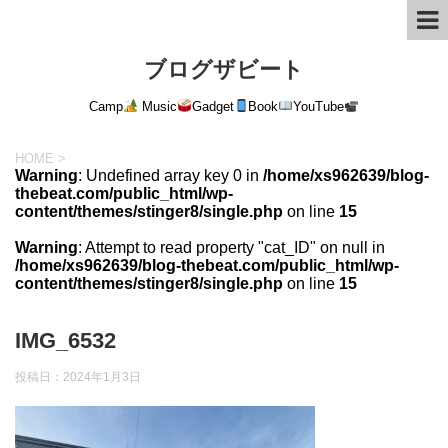
ブログザビート
Camp
Music
Gadget
Book
YouTube
HOME
>
Warning
: Undefined array key 0 in
/home/xs962639/blog-
thebeat.com/public_html/wp-
content/themes/stinger8/single.php
on line
15
Warning
: Attempt to read property "cat_ID" on null in
/home/xs962639/blog-thebeat.com/public_html/wp-
content/themes/stinger8/single.php
on line
15
IMG_6532
投稿日：
2024年1月3日