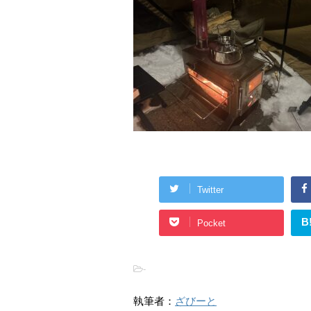
Twitter
B
Pocket
-
執筆者：
ざびーと