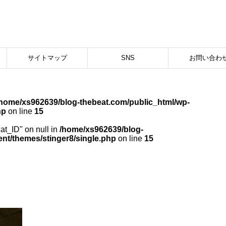
サイトマップ
SNS
お問い合わ
/home/xs962639/blog-thebeat.com/public_html/wp-
hp
on line
15
cat_ID" on null in
/home/xs962639/blog-
nt/themes/stinger8/single.php
on line
15