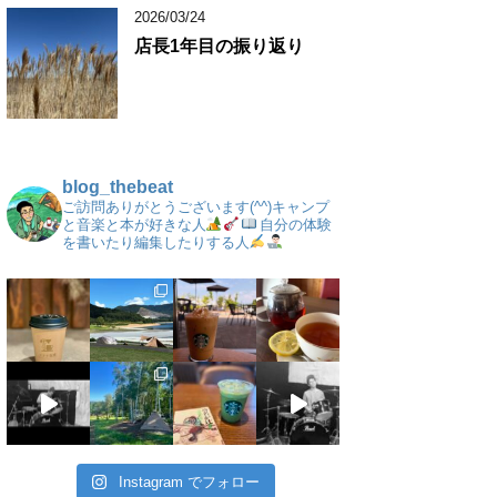
2026/03/24
店長1年目の振り返り
blog_thebeat
ご訪問ありがとうございます(^^)キャンプ
と音楽と本が好きな人
自分の体験
を書いたり編集したりする人
Instagram でフォロー