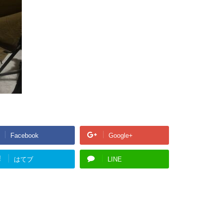
Facebook
Google+
!
はてブ
LINE