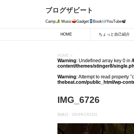
ブログザビート
Camp
Music
Gadget
Book
YouTube
HOME
ちょっと自己紹介
HOME
>
Warning
: Undefined array key 0 in
content/themes/stinger8/single.p
Warning
: Attempt to read property "
thebeat.com/public_html/wp-conte
IMG_6726
投稿日：
2024年2月23日