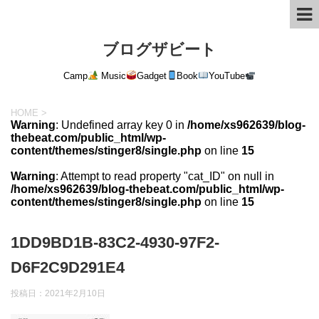
ブログザビート
Camp
Music
Gadget
Book
YouTube
HOME
>
Warning
: Undefined array key 0 in
/home/xs962639/blog-
thebeat.com/public_html/wp-
content/themes/stinger8/single.php
on line
15
Warning
: Attempt to read property "cat_ID" on null in
/home/xs962639/blog-thebeat.com/public_html/wp-
content/themes/stinger8/single.php
on line
15
1DD9BD1B-83C2-4930-97F2-
D6F2C9D291E4
投稿日：
2021年2月10日