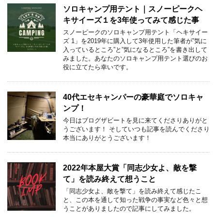
ソロキャンプ用テント｜スノーピークヘ
キサイーズ１を3年使ってみて感じた事
スノーピークのソロキャンプ用テント「ヘキサイー
ズ 1」を2019年に購入して3年使用した筆者が”気に
入っているところ”と”気になるところ”を書き出して
みました。あなたのソロキャンプ用テント選びのお
役に立てたら幸いです。
40代エセキャンパーの豪華庭でソロキャ
ンプ！
今日はブログザビートを見に来てくださりありがと
うございます！ そしていつも記事を読んでくださり
本当にありがとうございます！
2022年本屋大賞「同志少女よ、敵を撃
て」を読み終えて想うこと
「同志少女よ、敵を撃て」を読み終えて感じたこ
と、この本を通して知った戦争の事実など色々と想
うことがありましたので記事にしてみました。