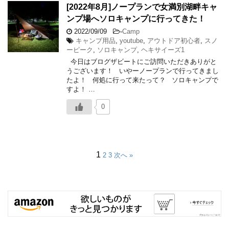
[2022年8月]ノープランで女満別湖畔キャ
ンプ場へソロキャンプに行ってきた！
2022/09/09
-
Camp
キャンプ用品
,
youtube
,
アウトドア初心者
,
スノ
ーピーク
,
ソロキャンプ
,
ヘキサイーズ1
今日はブログザビートにご訪問いただきありがと
うございます！ いやーノープランで行ってきまし
たよ！ 何処に行って来たって？ ソロキャンプで
すよ！ …
0
1
2
3
次へ »