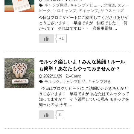
キャンプ用品
,
キャンプデビュー
,
北海道
,
スノー
ピーク
,
ソロキャンプ
,
冬キャンプ
,
サウスヒルズ
今日はブログザビートにご訪問してくださりありが
とうございます！ 早速ですが 快眠でした！ 何
がって？ それはですね・・ 寝袋用電熱 …
+1
モルック楽しいよ！みんな笑顔！ルール
も簡単！あなたもやってみませんか？
2022/11/29
-
Camp
モルック
,
キャンプ用品
,
キャンプ好き
今日はブログザビートに ご訪問いただきありがと
うございます！ 早速ですが あなたはモルックって
知ってますか？ そう質問している私も モルックを
知ったのは 今年 …
0