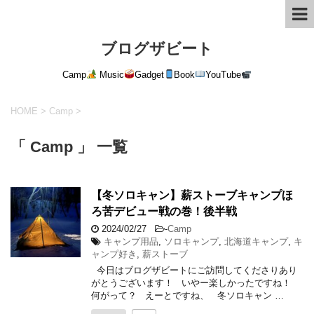
ブログザビート
Camp
Music
Gadget
Book
YouTube
HOME
>
Camp
>
「 Camp 」 一覧
【冬ソロキャン】薪ストーブキャンプほ
ろ苦デビュー戦の巻！後半戦
2024/02/27
-
Camp
キャンプ用品
,
ソロキャンプ
,
北海道キャンプ
,
キ
ャンプ好き
,
薪ストーブ
今日はブログザビートにご訪問してくださりあり
がとうございます！ いやー楽しかったですね！
何がって？ えーとですね、 冬ソロキャン …