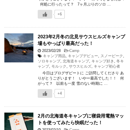
何処に行ったって？ 7ヶ月ぶりのソロ …
+6
2023年2月冬の北見サウスヒルズキャンプ
場もやっぱり最高だった！
2023/02/28
-
Camp
キャンプ用品
,
キャンプデビュー
,
スノーピーク
,
ソロキャンプ
,
北海道キャンプ
,
キャンプ好き
,
冬キ
ャンプ
,
モルック
,
サウスヒルズ
,
キャンプ初心者
今日はブログザビートに ご訪問してくださり あ
りがとうございます！ いやー最高でした！！ 何
がって？ 以前も一度 雪のない時期に …
+4
2月の北海道冬キャンプに寝袋用電熱マッ
トを使ってみたら快眠だった！
2023/02/10
-
Camp