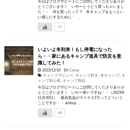
今日はブログザビートにご訪問してくださりありが
とうございます！ いやーとうとう買っちゃいまし
た・・ 何を買ったって？ 冬キャンプをもっとい
い感じにするために・ …
+7
いよいよ冬到来！もし停電になった
ら・・家にあるキャンプ道具で防災を意
識してみた！
2023/12/10
-
Camp
キャンプデビュー
,
キャンプ好き
,
冬キャンプ
,
キ
ャンプ初心者
,
キャンプ用品
今日はブログザビートにご訪問してくださりありが
とうございます！ いやー寒いですね・・（2023年
11月30日） 最高気温がマイナス1℃ってどういう
ことですか・・ &nbsp …
+6