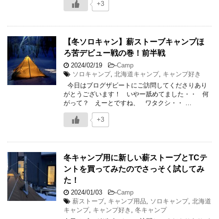
+3
【冬ソロキャン】薪ストーブキャンプほ
ろ苦デビュー戦の巻！前半戦
2024/02/19
-
Camp
ソロキャンプ
,
北海道キャンプ
,
キャンプ好き
今日はブログザビートにご訪問してくださりあり
がとうございます！ いやー舐めてました・・ 何
がって？ えーとですね、 ワタクシ・・ …
+3
冬キャンプ用に新しい薪ストーブとTCテ
ントを買ってみたのでさっそく試してみ
た！
2024/01/03
-
Camp
薪ストーブ
,
キャンプ用品
,
ソロキャンプ
,
北海道
キャンプ
,
キャンプ好き
,
冬キャンプ