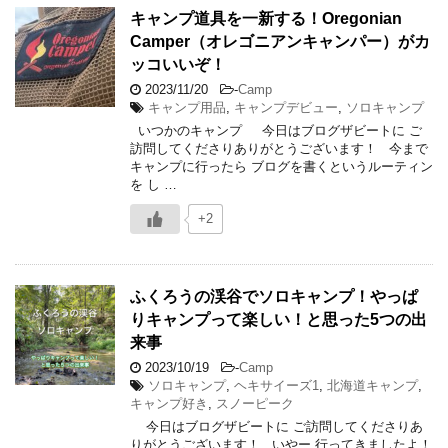
キャンプ道具を一新する！Oregonian
Camper（オレゴニアンキャンパー）がカ
ッコいいぞ！
2023/11/20
-
Camp
キャンプ用品
,
キャンプデビュー
,
ソロキャンプ
いつかのキャンプ 今日はブログザビートに ご
訪問してくださりありがとうございます！ 今まで
キャンプに行ったら ブログを書くというルーティン
を し …
+2
ふくろうの渓谷でソロキャンプ！やっぱ
りキャンプって楽しい！と思った5つの出
来事
2023/10/19
-
Camp
ソロキャンプ
,
ヘキサイーズ1
,
北海道キャンプ
,
キャンプ好き
,
スノーピーク
今日はブログザビートに ご訪問してくださりあ
りがとうございます！ いやー 行ってきましたよ！