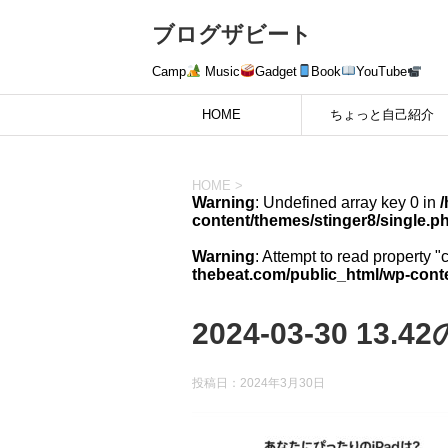
ブログザビート
Camp
Music
Gadget
Book
YouTube
HOME
ちょっと自己紹介
HOME
>
Warning
: Undefined array key 0 in
content/themes/stinger8/single.p
Warning
: Attempt to read property "
thebeat.com/public_html/wp-conte
2024-03-30 13.
投稿日：
2024年3月30日