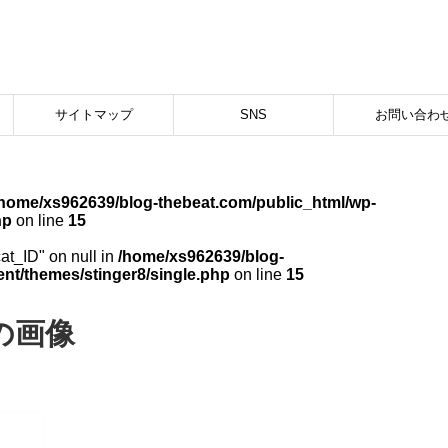
サイトマップ
SNS
お問い合わ
/home/xs962639/blog-thebeat.com/public_html/wp-
hp
on line
15
cat_ID" on null in
/home/xs962639/blog-
nt/themes/stinger8/single.php
on line
15
42の画像