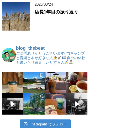
2026/03/24
店長1年目の振り返り
blog_thebeat
ご訪問ありがとうございます(^^)キャンプ
と音楽と本が好きな人
自分の体験
を書いたり編集したりする人
Instagram でフォロー