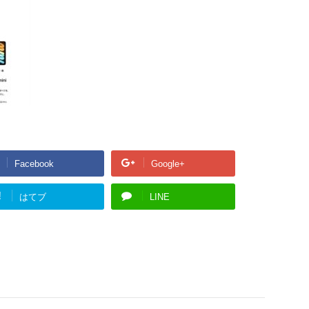
Facebook
Google+
!
はてブ
LINE