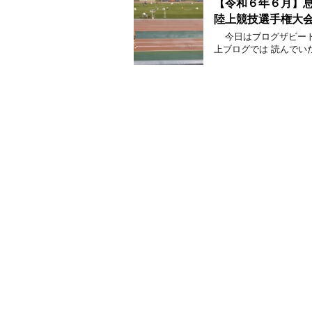
【令和６年６月】息
陸上競技選手権大
今日はブログザビート
上ブログでは 読んでい