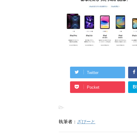
Twitter
B
Pocket
-
執筆者：
ざびーと