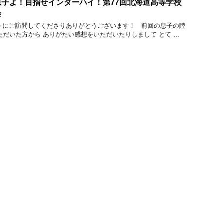
子よ！目指せインターハイ！第77回北海道高等学校
会
にご訪問してくださりありがとうございます！ 前回の息子の陸
ただいた方から ありがたい感想をいただいたりしまして とて …