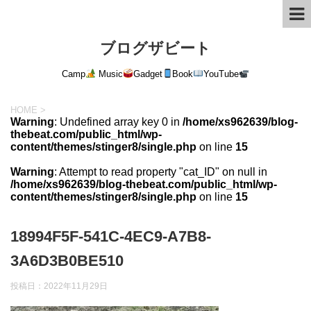
ブログザビート
Camp
Music
Gadget
Book
YouTube
HOME
>
Warning
: Undefined array key 0 in
/home/xs962639/blog-
thebeat.com/public_html/wp-
content/themes/stinger8/single.php
on line
15
Warning
: Attempt to read property "cat_ID" on null in
/home/xs962639/blog-thebeat.com/public_html/wp-
content/themes/stinger8/single.php
on line
15
18994F5F-541C-4EC9-A7B8-
3A6D3B0BE510
投稿日：
2022年11月29日