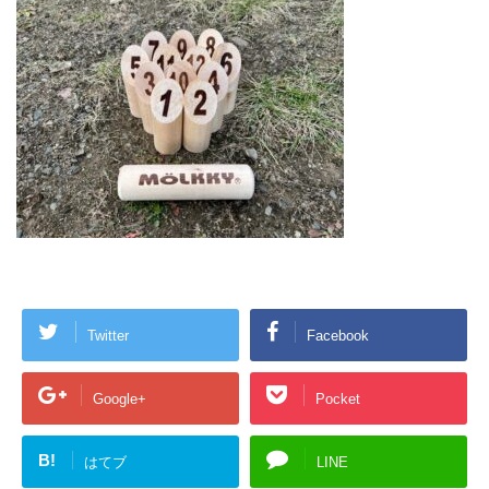
Twitter
Facebook
Google+
Pocket
B!
はてブ
LINE