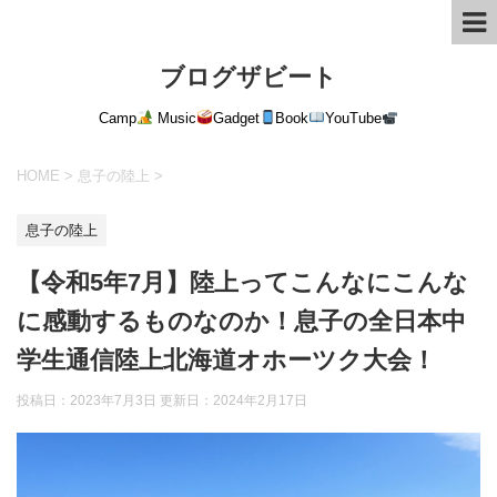
ブログザビート
Camp
Music
Gadget
Book
YouTube
HOME
>
息子の陸上
>
息子の陸上
【令和5年7月】陸上ってこんなにこんな
に感動するものなのか！息子の全日本中
学生通信陸上北海道オホーツク大会！
投稿日：2023年7月3日 更新日：
2024年2月17日