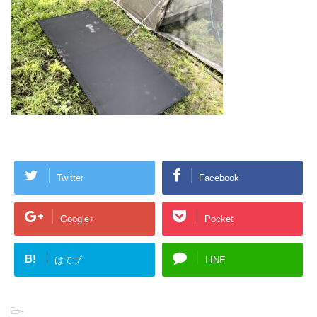
Twitter
Facebook
Google+
Pocket
B!
はてブ
LINE
-