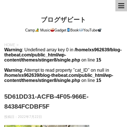
ブログザビート
Camp
Music
Gadget
Book
YouTube
HOME
>
Warning
: Undefined array key 0 in
/home/xs962639/blog-
thebeat.com/public_html/wp-
content/themes/stinger8/single.php
on line
15
Warning
: Attempt to read property "cat_ID" on null in
/home/xs962639/blog-thebeat.com/public_html/wp-
content/themes/stinger8/single.php
on line
15
5D61DD31-ACFB-4F05-966E-
84384FCDBF5F
投稿日：
2022年7月22日